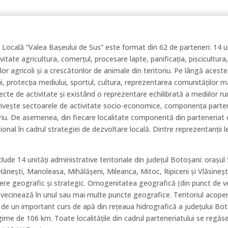
 Locală ”Valea Bașeului de Sus” este format din 62 de parteneri: 14 uni
vitate agricultura, comerţul, procesare lapte, panificaţia, piscicultura
rilor agricoli şi a crescătorilor de animale din teritoriu. Pe lângă ace
erii, protecţia mediului, sportul, cultura, reprezentarea comunităților m
te de activitate și existând o reprezentare echilibrată a mediilor rura
privește sectoarele de activitate socio-economice, componența parte
oriu. De asemenea, din fiecare localitate componentă din parteneriat 
izional în cadrul strategiei de dezvoltare locală. Dintre reprezentanții 
clude 14 unități administrative teritoriale din județul Botoșani: orașu
nești, Manoleasa, Mihălășeni, Mileanca, Mitoc, Ripiceni și Vlăsinești
ere geografic și strategic. Omogenitatea geografică (din punct de v
se învecinează în unul sau mai multe puncte geografice. Teritoriul aco
 un important curs de apă din rețeaua hidrografică a județului Boto
gime de 106 km. Toate localităţile din cadrul parteneriatului se regăse