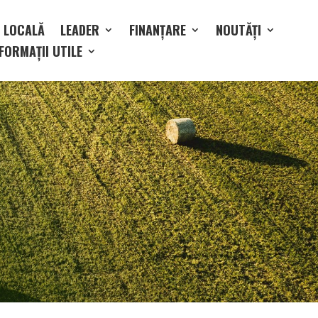
E LOCALĂ
LEADER
FINANȚARE
NOUTĂȚI
FORMAȚII UTILE