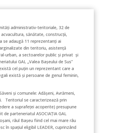
tăţi administrativ-teritoriale, 32 de
, acvacultura, sănătate, construcţii,
stea se adaugă 11 reprezentanţi ai
arginalizate din teritoriu, asistență
l-urban, a sectoarelor public și privat și
neriatului GAL „Valea Bașeului de Sus”
există cel puțin un reprezentant care a
legali există și persoane de genul feminin,
l Săveni și comunele: Adășeni, Avrămeni,
. Teritoriul se caracterizează prin
edere a suprafeței acoperite) presupune
perit de parteneriatul ASOCIAŢIA GAL
șani, râul Başeu fiind cel mai mare râu
sc în spaţiul eligibil LEADER, cuprinzând