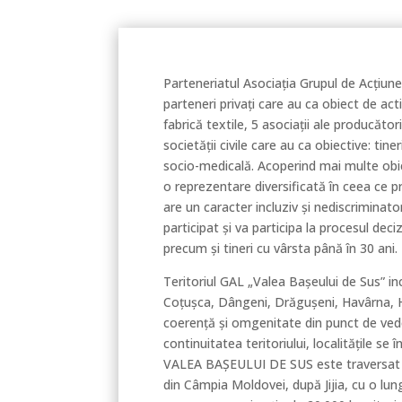
Parteneriatul Asociația Grupul de Acțiune
parteneri privaţi care au ca obiect de acti
fabrică textile, 5 asociaţii ale producăto
societăţii civile care au ca obiective: tin
socio-medicală. Acoperind mai multe obiec
o reprezentare diversificată în ceea ce 
are un caracter incluziv și nediscriminat
participat și va participa la procesul dec
precum și tineri cu vârsta până în 30 ani.
Teritoriul GAL „Valea Bașeului de Sus” in
Coțușca, Dângeni, Drăgușeni, Havârna, Hă
coerență și omgenitate din punct de ved
continuitatea teritoriului, localitățile 
VALEA BAȘEULUI DE SUS este traversat de
din Câmpia Moldovei, după Jijia, cu o lun