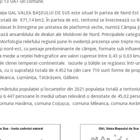
 şi 13 UAT-uri comune.
ciaţia GAL VALEA BAȘEULUI DE SUS este situat în partea de Nord-Est a
otală de 971,14 km2. În partea de est, teritoriul se învecinează cu 
asat în întregime pe unitatea de platformă veche, numită Câmpia Jijie
 ansamblului de dealuri ale Moldovei de Nord. Principalele categori
 Morfologia reliefului regiunii pune în evidenţă prezenţa unei trepte m
d şi nord-est, cu peisaje predominante de câmpie, formate sub influența
medie a reţelei hidrografice are valori cuprinse între 0,43 şi 0,63 km/km
ile climei temperat-continentale. Iazurile şi bălţile se regăsesc într-u
, cu o suprafaţă totală de 4.452 ha (din care 710 sunt forme de propr
leanca, Lișmănița, Tătărășeni, Gălbeni.
tului populaţiei şi locuinţelor din 2021 populaţia totală a teritoriul
şi 6.447 persoane în mediul urban relevând o densitate de 45,02 perso
i, comuna Havârna, comuna Coțușca, comuna Mileanca, comuna Avr