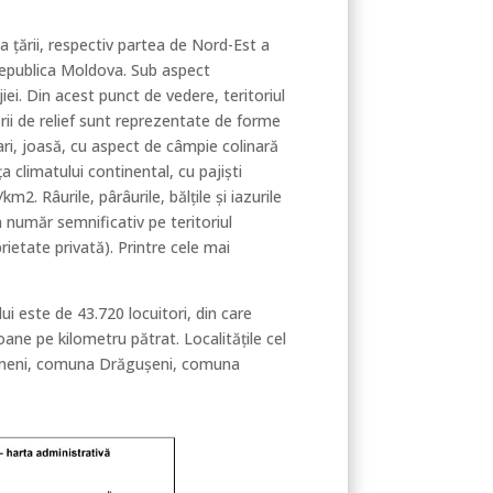
 ţării, respectiv partea de Nord-Est a
Republica Moldova. Sub aspect
i. Din acest punct de vedere, teritoriul
i de relief sunt reprezentate de forme
ari, joasă, cu aspect de câmpie colinară
 climatului continental, cu pajiști
2. Râurile, pârâurile, bălţile şi iazurile
n număr semnificativ pe teritoriul
ietate privată). Printre cele mai
ui este de 43.720 locuitori, din care
ane pe kilometru pătrat. Localităţile cel
ămeni, comuna Drăgușeni, comuna