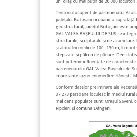
un oraş cu mai puţin de 20.000 locuitori
Teritoriul acoperit de parteneriatul Aso
judeţului Botoșani ocupând o suprafață t
geostructural, judeţul Botoşani este ampl
GAL VALEA BAȘEULUI DE SUS se integrează
structurale, sculpturale şi de acumulare.
şi altitudini medii de 100 -150 m, în nor
stepizate și pâlcuri de pădure. Densitatea 
sunt puternic influenţate de caracteristic
parteneriatului GAL Valea Başeului de Sus
importante iazuri enumerăm: Hăneşti, Mi
Conform datelor preliminare ale Recensămân
37.273 persoane locuiesc în mediul rural 
mai dens populate sunt: Orașul Săven
Ripcieni și comuna Dângeni.